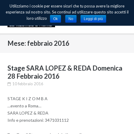
Skip
Utilizziamo i cookie per essere sicuri che tu possa avere la migliore
to
esperienza sul nostro sito. Se continui ad utilizzare questo sito accetti il
content
loro utilizzo
Ok
No
Leggi di più
Mese: febbraio 2016
Stage SARA LOPEZ & REDA Domenica
28 Febbraio 2016
10 febbraio 2016
STAGE K I Z O M B A
…evento a Roma…
SARA LOPEZ & REDA
Info e prenotazioni: 3471031112