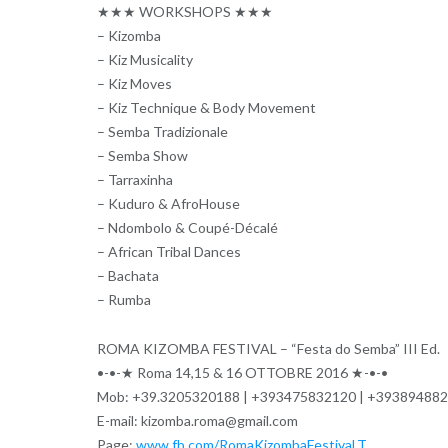
★★★ WORKSHOPS ★★★
– Kizomba
– Kiz Musicality
– Kiz Moves
– Kiz Technique & Body Movement
– Semba Tradizionale
– Semba Show
– Tarraxinha
– Kuduro & AfroHouse
– Ndombolo & Coupé-Décalé
– African Tribal Dances
– Bachata
– Rumba
ROMA KIZOMBA FESTIVAL – “Festa do Semba” III Ed.
•-•-★ Roma 14,15 & 16 OTTOBRE 2016 ★-•-•
Mob: +39.3205320188 | +393475832120 | +393894882
E-mail: kizomba.roma@gmail.com
Page:
www.fb.com/
RomaKizombaFestival.T