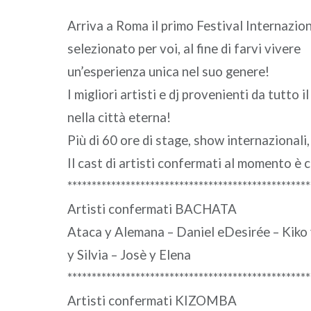
Arriva a Roma il primo Festival Internazi
selezionato per voi, al fine di farvi vivere
un’esperienza unica nel suo genere!
I migliori artisti e dj provenienti da tutto
nella città eterna!
Più di 60 ore di stage, show internazionali,
Il cast di artisti confermati al momento è
**************************************************
Artisti confermati BACHATA
Ataca y Alemana – Daniel eDesirée – Kiko
y Silvia – Josè y Elena
**************************************************
Artisti confermati KIZOMBA