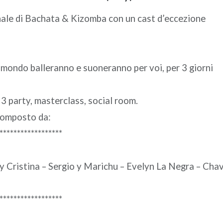
onale di Bachata & Kizomba con un cast d’eccezione
 il mondo balleranno e suoneranno per voi, per 3 giorni
 3 party, masterclass, social room.
 composto da:
******************
 y Cristina – Sergio y Marichu – Evelyn La Negra – Cha
******************