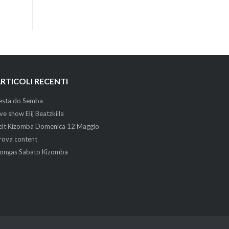
RTICOLI RECENTI
esta do Semba
ive show Elij Beatzkilla
elt Kizomba Domenica 12 Maggio
rova content
ongas Sabato Kizomba