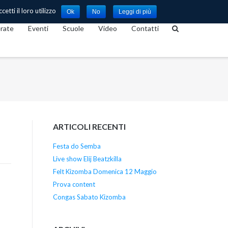
etti il loro utilizzo
Ok
No
Leggi di più
rate
Eventi
Scuole
Video
Contatti
ARTICOLI RECENTI
Festa do Semba
Live show Elij Beatzkilla
Felt Kizomba Domenica 12 Maggio
Prova content
Congas Sabato Kizomba