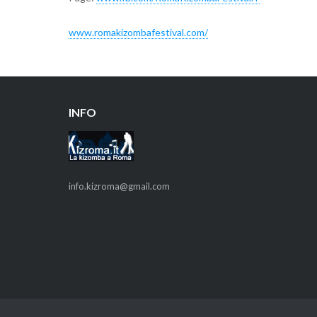
www.romakizombafestival.com/
INFO
info.kizroma@gmail.com