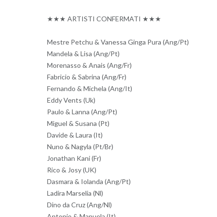
★★★ ARTISTI CONFERMATI ★★★
Mestre Pet
chu & Vanessa Ginga Pura (Ang/Pt)
Mandela & Lisa (Ang/Pt)
Morenasso & Anais (Ang/Fr)
Fabricio & Sabrina (Ang/Fr)
Fernando & Michela (Ang/It)
Eddy Vents (Uk)
Paulo & Lanna (Ang/Pt)
Miguel & Susana (Pt)
Davide & Laura (It)
Nuno & Nagyla (Pt/Br)
Jonathan Kani (Fr)
Rico & Josy (UK)
Dasmara & Iolanda (Ang/Pt)
Ladira Marselia (Nl)
Dino da Cruz (Ang/Nl)
Antonio & Manuela (It)