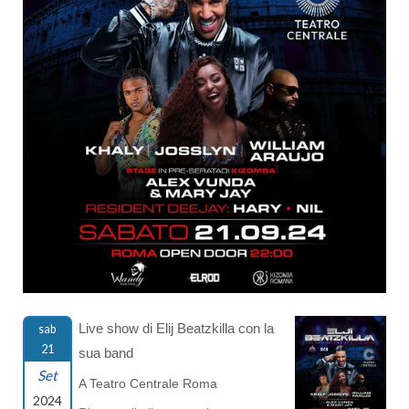
Live show di Elij Beatzkilla con la
sab
21
sua band
Set
A Teatro Centrale Roma
2024