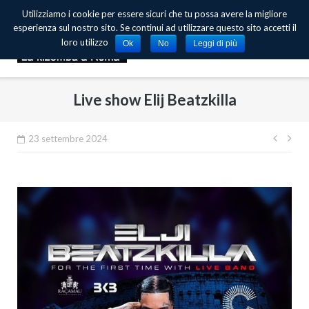
Skip
Utilizziamo i cookie per essere sicuri che tu possa avere la migliore
to
esperienza sul nostro sito. Se continui ad utilizzare questo sito accetti il
content
loro utilizzo
Ok
No
Leggi di più
Live show Elij Beatzkilla
23 settembre 2024
Navi
artic