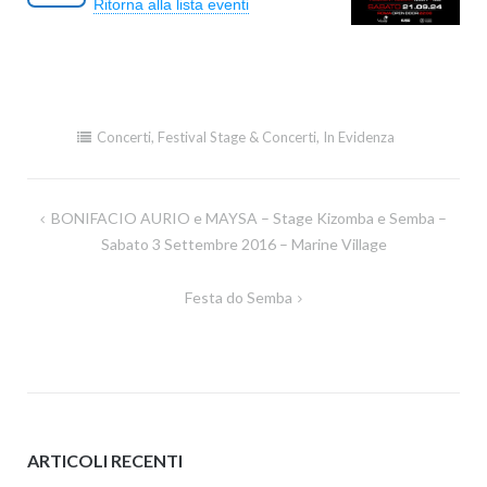
Ritorna alla lista eventi
Concerti
,
Festival Stage & Concerti
,
In Evidenza
BONIFACIO AURIO e MAYSA – Stage Kizomba e Semba –
Navigazione
Sabato 3 Settembre 2016 – Marine Village
articoli
Festa do Semba
ARTICOLI RECENTI