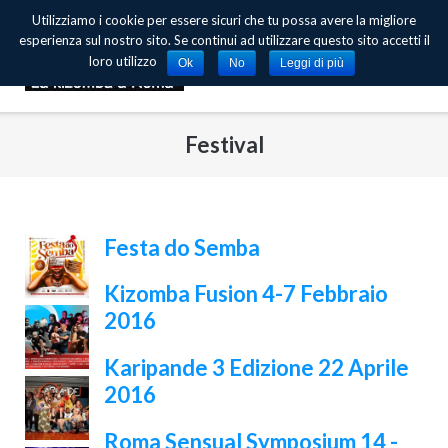
Skip
Utilizziamo i cookie per essere sicuri che tu possa avere la migliore
to
esperienza sul nostro sito. Se continui ad utilizzare questo sito accetti il
content
loro utilizzo
Ok
No
Leggi di più
Festival
Festa do Semba
Kizomba Fusion 4-7 Febbraio
2016
Karipande 3 Edizione 22 Aprile
2016
Roma Sensual Symposium 14 -