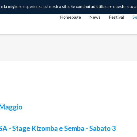
 la migliore esperienza sul nostro sito. Se continui ad utilizzare questo sito acc
Homepage
News
Festival
Se
 Maggio
- Stage Kizomba e Semba - Sabato 3