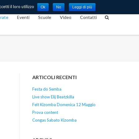
etti il loro utilizzo
Ok
No
Leggi di più
rate
Eventi
Scuole
Video
Contatti
ARTICOLI RECENTI
Festa do Semba
Live show Elij Beatzkilla
Felt Kizomba Domenica 12 Maggio
Prova content
Congas Sabato Kizomba