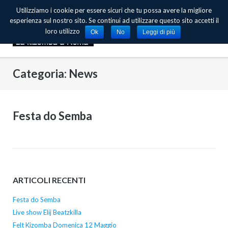
Skip
Utilizziamo i cookie per essere sicuri che tu possa avere la migliore
to
esperienza sul nostro sito. Se continui ad utilizzare questo sito accetti il
content
loro utilizzo
Ok
No
Leggi di più
Categoria: News
Festa do Semba
ARTICOLI RECENTI
Festa do Semba
Live show Elij Beatzkilla
Felt Kizomba Domenica 12 Maggio