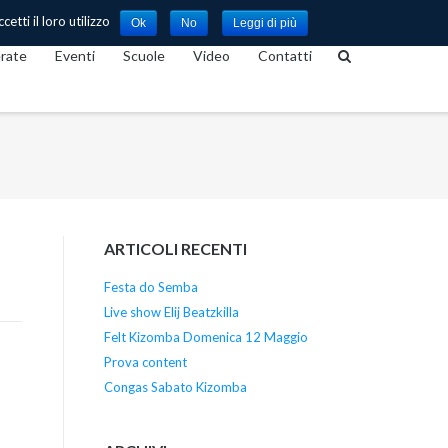
etti il loro utilizzo
Ok
No
Leggi di più
rate
Eventi
Scuole
Video
Contatti
ARTICOLI RECENTI
Festa do Semba
Live show Elij Beatzkilla
Felt Kizomba Domenica 12 Maggio
Prova content
Congas Sabato Kizomba