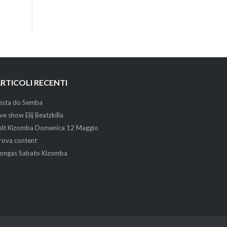
RTICOLI RECENTI
esta do Semba
ive show Elij Beatzkilla
elt Kizomba Domenica 12 Maggio
rova content
ongas Sabato Kizomba