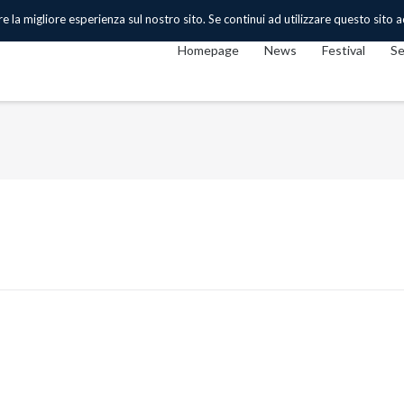
 la migliore esperienza sul nostro sito. Se continui ad utilizzare questo sito acc
Homepage
News
Festival
Se