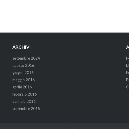
ARCHIVI
A
settembre 2024
F
agosto 2016
L
giugno 2016
F
maggio 2016
P
aprile 2016
C
febbraio 2016
gennaio 2016
settembre 2015