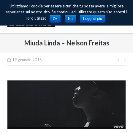
Skip
Utilizziamo i cookie per essere sicuri che tu possa avere la migliore
to
esperienza sul nostro sito. Se continui ad utilizzare questo sito accetti il
content
loro utilizzo
Ok
No
Leggi di più
Miuda Linda – Nelson Freitas
19 gennaio 2016
Navi
artic