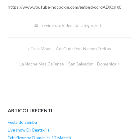
https://www.youtube-nocookie.com/embed/cordADXcng0
In Evidenza
,
Video
,
Uncategorized
Essa Mboa – Adi Cudz feat Nelson Freitas
Navigazione
articoli
La Noche Mas Caliente – San Salvador – Domenica
ARTICOLI RECENTI
Festa do Semba
Live show Elij Beatzkilla
Felt Kizomba Domenica 12 Maggio