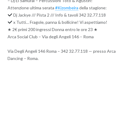
– Dj El Samurai – Percussioni Toto & Agustin!
Attenzione ultima serata
#Kizombeira
della stagione:
Dj Jackye /// Pista 2 /// Info & tavoli 342 32.77.118
x Tutti… Fragole, panna & bollicine! Vi aspettiamo!
★ 2€ primi 200 ingressi Donna entro le ore 23 ★
Arca Social Club – Via degli Angeli 146 – Roma
Via Degli Angeli 146 Roma – 342 32.77.118 — presso Arca
Dancing – Roma.