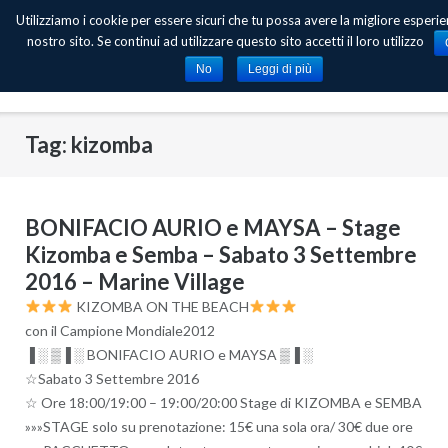
Skip
Utilizziamo i cookie per essere sicuri che tu possa avere la migliore esperie
to
nostro sito. Se continui ad utilizzare questo sito accetti il loro utilizzo
content
No
Leggi di più
Tag: kizomba
BONIFACIO AURIO e MAYSA – Stage
Kizomba e Semba – Sabato 3 Settembre
2016 – Marine Village
KIZOMBA ON THE BEACH
con il Campione Mondiale2012
▐ ░ ▒▐ ░ BONIFACIO AURIO e MAYSA ▒▐ ░
☆Sabato 3 Settembre 2016
☆ Ore 18:00/19:00 – 19:00/20:00 Stage di KIZOMBA e SEMBA
»»»STAGE solo su prenotazione: 15€ una sola ora/ 30€ due ore