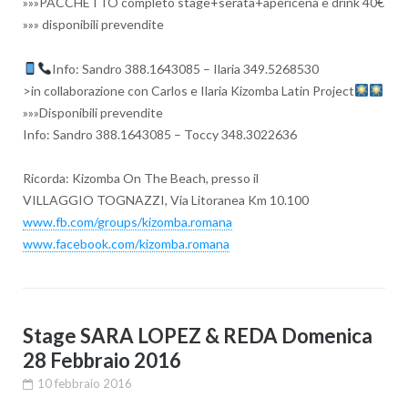
»»»PACCHETTO completo stage+serata+apericena e drink 40€
»»» disponibili prevendite
Info: Sandro 388.1643085 – Ilaria 349.5268530
>in collaborazione con Carlos e Ilaria Kizomba Latin Project
»»»Disponibili prevendite
Info: Sandro 388.1643085 – Toccy 348.3022636
Ricorda: Kizomba On The Beach, presso il
VILLAGGIO TOGNAZZI, Via Litoranea Km 10.100
www.fb.com/groups/
kizomba.romana
www.facebook.com/
kizomba.romana
Stage SARA LOPEZ & REDA Domenica
28 Febbraio 2016
10 febbraio 2016