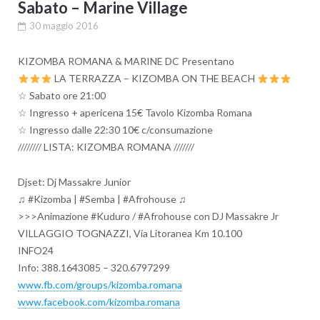
Sabato – Marine Village
30 maggio 2016
KIZOMBA ROMANA & MARINE DC Presentano
LA TERRAZZA – KIZOMBA ON THE BEACH
☆ Sabato ore 21:00
☆ Ingresso + apericena 15€ Tavolo Kizomba Romana
☆ Ingresso dalle 22:30 10€ c/consumazione
//////// LISTA: KIZOMBA ROMANA ///////
Djset: Dj Massakre Junior
♫ #Kizomba | #Semba | #Afrohouse ♫
>>>Animazione #Kuduro / #Afrohouse con DJ Massakre Jr
VILLAGGIO TOGNAZZI, Via Litoranea Km 10.100
INFO24
Info: 388.1643085 – 320.6797299
www.fb.com/groups/
kizomba.romana
www.facebook.com/
kizomba.romana