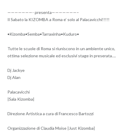
———————- presenta———————–
Il Sabato la KIZOMBA a Roma e’ solo al Palacavicchi!!!!!
•Kizomba•Semba•Tarraxinha•
Kuduro•
Tutte le scuole di Roma si riuniscono in un ambiente unico,
ottima selezione musicale ed esclusivi stage in preserata….
Dj Jackye
Dj Alan
Palacavicchi
|Sala Kizomba|
Direzione Artistica a cura di Francesco Bartozzi
Organizzazione di Claudia Moise |Just Kizomba|