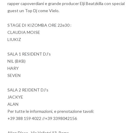
rapper capoverdiani e grande producer Elji Beatzkilla con special
guest un Top Dj come Vielo.
STAGE DI KIZOMBA ORE 22e30 :
CLAUDIA MOISE
LIUKIZ
SALA 1 RESIDENT DJ’s
NIL (BKB)
HARY
SEVEN
SALA 2 REIDENT DJ’s
JACKYE
ALAN
Per tutte le informazioni, e prenotazione tavoli:
+39 388 159 4022 //+39 3398042156
Alien Disco , Via Velletri 13, Roma