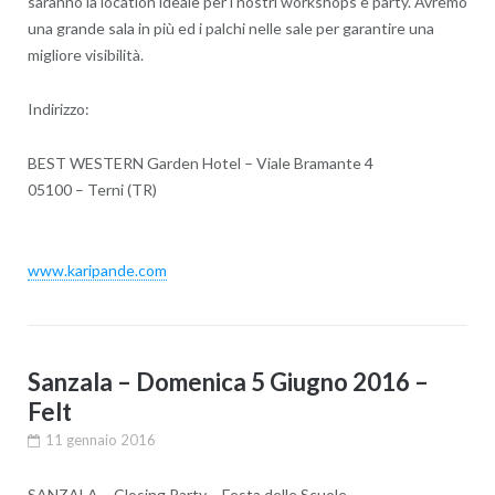
saranno la location ideale per i nostri workshops e party. Avremo
una grande sala in più ed i palchi nelle sale per garantire una
migliore visibilità.
Indirizzo:
BEST WESTERN Garden Hotel – Viale Bramante 4
05100 – Terni (TR)
www.karipande.com
Sanzala – Domenica 5 Giugno 2016 –
Felt
11 gennaio 2016
SANZALA – Closing Party – Festa delle Scuole