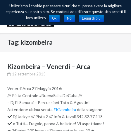
Skip
Utilizziamo i cookie per essere sicuri che tu possa avere la migliore
to
esperienza sul nostro sito. Se continui ad utilizzare questo sito accetti il
content
loro utilizzo
Ok
No
Leggi di più
Tag: kizombeira
Kizombeira – Venerdì – Arca
12 settembre 2015
Venerdi Arca 27 Maggio 2016:
/// Pista Centrale #BuenaSalsaDeCuba ///
– Dj El Samurai – Percussioni Toto & Agustin!
Attenzione ultima serata
#Kizombeira
della stagione:
Dj Jackye /// Pista 2 /// Info & tavoli 342 32.77.118
x Tutti… Fragole, panna & bollicine! Vi aspettiamo!
★ 2€ primi 200 ingressi Donna entro le ore 23 ★