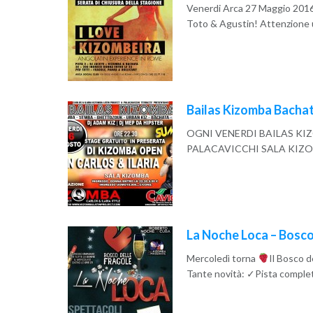
Venerdi Arca 27 Maggio 2016:
Toto & Agustin! Attenzione ul
Read More
Bailas Kizomba Bachat
OGNI VENERDI BAILAS K
PALACAVICCHI SALA KIZOM
Read More
La Noche Loca – Bosco
Mercoledì torna
Il Bosco d
Tante novità: ✓Pista complet
Read More