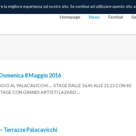
 la migliore esperienza sul nostro sito. Se continui ad utilizzare questo sito acc
Homepage
News
Festival
Se
– Domenica 8 Maggio 2016
O AL PALACAVICCHI..... STAGE DALLE 16,45 ALLE 21,15 CON 40
STAGE CON GRANDI ARTISTI LAZARO ...
– Terrazze Palacavicchi