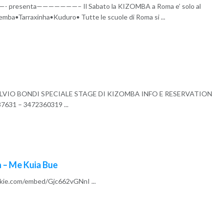
resenta———————– Il Sabato la KIZOMBA a Roma e’ solo al
emba•Tarraxinha•Kuduro• Tutte le scuole di Roma si ...
ILVIO BONDI SPECIALE STAGE DI KIZOMBA INFO E RESERVATION
631 – 3472360319 ...
 – Me Kuia Bue
kie.com/embed/Gjc662vGNnI ...