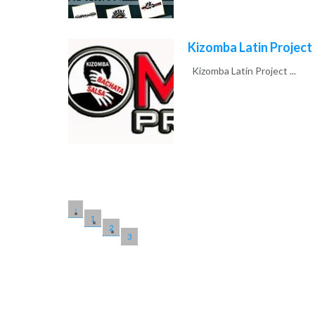
Kizomba Latin Project
Kizomba Latin Project ...
Read More
‹
1
2
3