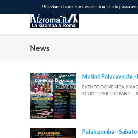
Skip
Utilizziamo i cookie per essere sicuri che tu possa avere
to
content
News
Matinè Palacavicchi 
EVENTO DOMENICA 8 MAGGI
SCUOLE PARTECIPANTI... 
Read More
Palakizomba – Sabato 