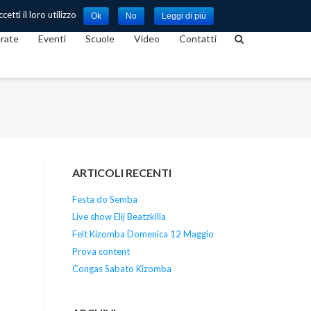
etti il loro utilizzo
Ok
No
Leggi di più
rate
Eventi
Scuole
Video
Contatti
ARTICOLI RECENTI
Festa do Semba
Live show Elij Beatzkilla
Felt Kizomba Domenica 12 Maggio
Prova content
Congas Sabato Kizomba