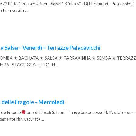
 /// Pista Centrale #BuenaSalsaDeCuba /// - Dj El Samurai - Percussioni
tima serata ...
a Salsa – Venerdì – Terrazze Palacavicchi
IZOMBA ★ BACHATA ★ SALSA ★ TARRAXINHA ★ SEMBA ★ TERRAZ
BA! STAGE GRATUITO IN ...
 delle Fragole – Mercoledì
elle Fragole
uno dei locali Salseri di maggior successo dell’estate roma
amente ristrutturata ...