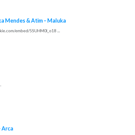
Mika Mendes & Atim – Maluka
kie.com/embed/5SUHM0l_o18 ...
.
– Arca