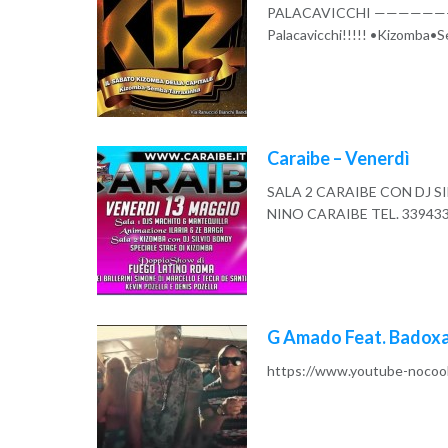
PALACAVICCHI ———————- p
Palacavicchi!!!!! •Kizomba•S
Read More
Caraibe – Venerdì
SALA 2 CARAIBE CON DJ S
NINO CARAIBE TEL. 3394337
Read More
G Amado Feat. Badoxa
https://www.youtube-nocoo
Read More