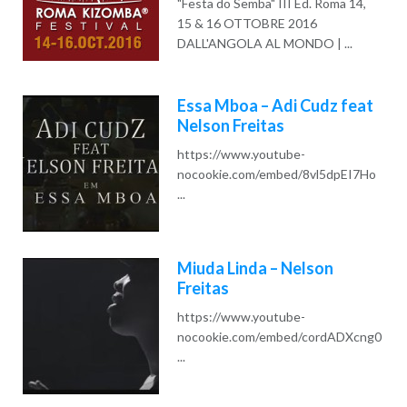
"Festa do Semba" III Ed. Roma 14,
15 & 16 OTTOBRE 2016
DALL'ANGOLA AL MONDO | ...
Read More
Essa Mboa – Adi Cudz feat
Nelson Freitas
https://www.youtube-
nocookie.com/embed/8vl5dpEI7Ho
...
Read More
Miuda Linda – Nelson
Freitas
https://www.youtube-
nocookie.com/embed/cordADXcng0
...
Read More