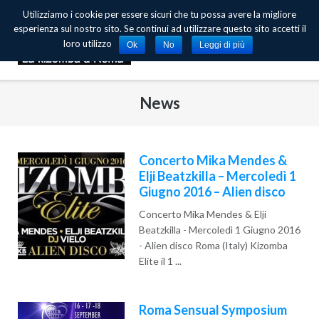
Skip
Utilizziamo i cookie per essere sicuri che tu possa avere la migliore
to
esperienza sul nostro sito. Se continui ad utilizzare questo sito accetti il
content
loro utilizzo
Ok
No
Leggi di più
News
Concerto Mika Mendes &
Elji Beatzkilla – Mercoledì 1
Giugno 2016 – Alien disco
Concerto Mika Mendes & Elji
Beatzkilla - Mercoledì 1 Giugno 2016
- Alien disco Roma (Italy) Kizomba
Elite il 1 ...
Read More
Roma Sensual Symposium